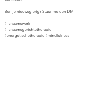
Ben je nieuwsgierig? Stuur me een DM
#lichaamswerk
#lichaamsgerichtetherapie
#energetischetherapie
#mindfulness
#limburg
Alles weergeven
Recente blogposts